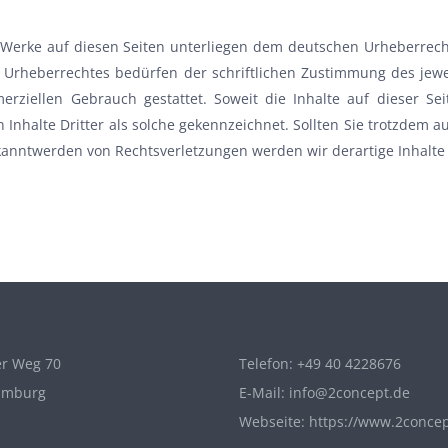
d Werke auf diesen Seiten unterliegen dem deutschen Urheberrecht
 Urheberrechtes bedürfen der schriftlichen Zustimmung des jewei
erziellen Gebrauch gestattet. Soweit die Inhalte auf dieser Se
 Inhalte Dritter als solche gekennzeichnet. Sollten Sie trotzdem
kanntwerden von Rechtsverletzungen werden wir derartige Inhalt
r Weg 70
Telefon:
+49 40 4228676
amburg
E-Mail:
info@2concept.de
Webseite:
https://www.2concep